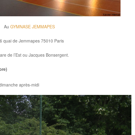
Au
GYMNASE JEMMAPES
6 quai de Jemmapes 75010 Paris
are de l’Est ou Jacques Bonsergent.
bre)
le dimanche après-midi