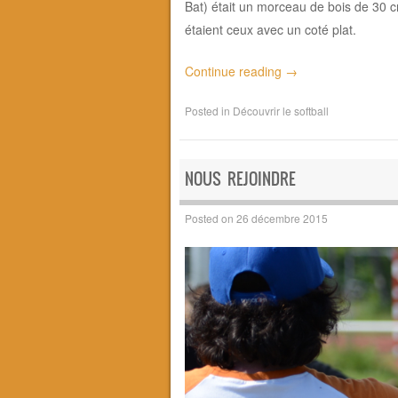
Bat) était un morceau de bois de 30 c
étaient ceux avec un coté plat.
Continue reading
→
Posted in
Découvrir le softball
NOUS REJOINDRE
Posted on
26 décembre 2015